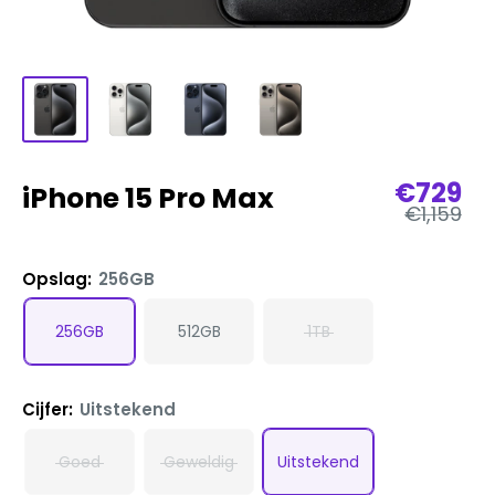
Verkoo
€729
iPhone 15 Pro Max
Normale
€1,159
prijs
Opslag:
256GB
256GB
512GB
1TB
Cijfer:
Uitstekend
Goed
Geweldig
Uitstekend