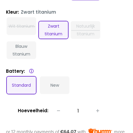
Kleur:
Zwart titanium
Wit titanium
Zwart
Natuurlijk
titanium
titanium
Blauw
titanium
Battery:
ⓘ
Standard
New
Hoeveelheid:
or 12 monthly payments of
€64.07
with
more