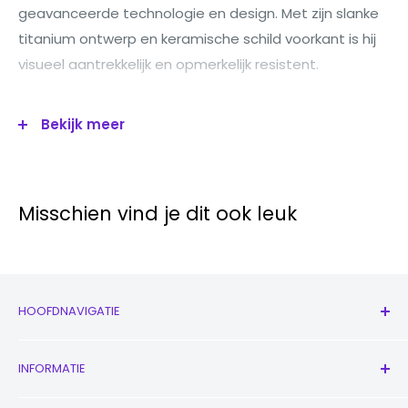
geavanceerde technologie en design. Met zijn slanke
titanium ontwerp en keramische schild voorkant is hij
visueel aantrekkelijk en opmerkelijk resistent.
Bekijk meer
Belangrijkste kenmerken:
Misschien vind je dit ook leuk
Besturing
iOS
ssysteem:
Weergav
6.7"
HOOFDNAVIGATIE
egrootte:
Drievoudig
,
Alle producten
INFORMATIE
Hoofdca
48 MP, f/1.8, 24mm (groothoek),
Nieuw
mera:
12 MP, f/2.2, 13mm, (ultrawide),
Oordopjes
Neem contact met ons op