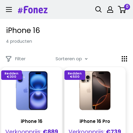
Ga
0
Fonez
naar
inhoud
iPhone 16
4 producten
Filter
Sorteren op
Redden
Redden
€300
€500
iPhone 16
iPhone 16 Pro
Verkoopprijs
Verkoopprijs
Verkoopprijs:
€889
Verkoopprijs:
€739