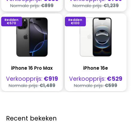
Normale
Normale
Normale prijs:
€899
Normale prijs:
€1,239
prijs
prijs
Redden
Redden
€570
€100
iPhone 16 Pro Max
iPhone 16e
Verkoopprijs
Verkoopprijs
Verkoopprijs:
€919
Verkoopprijs:
€529
Normale
Normale
Normale prijs:
€1,489
Normale prijs:
€599
prijs
prijs
Recent bekeken