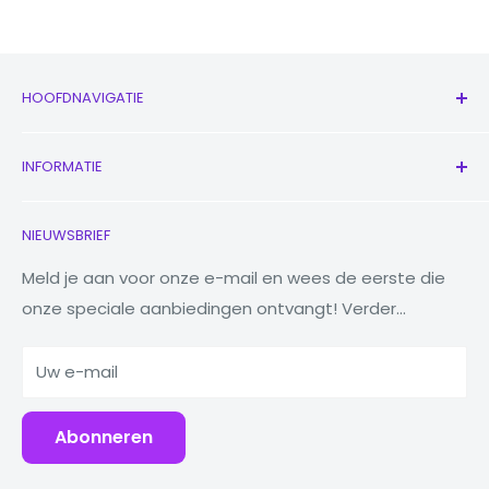
HOOFDNAVIGATIE
Alle producten
INFORMATIE
Nieuw
Oordopjes
Neem contact met ons op
NIEUWSBRIEF
Horloges
Ons verhaal
Macbooks
Verminder Hergebruik Recycling
Meld je aan voor onze e-mail en wees de eerste die
onze speciale aanbiedingen ontvangt! Verder...
Tabletten
Waarom Fonez?
Powerbanks
Uw e-mail
Accessoires
Abonneren