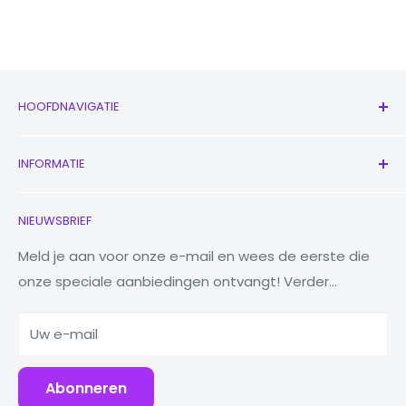
HOOFDNAVIGATIE
Alle producten
INFORMATIE
Nieuw
Oordopjes
Neem contact met ons op
NIEUWSBRIEF
Horloges
Ons verhaal
Macbooks
Verminder Hergebruik Recycling
Meld je aan voor onze e-mail en wees de eerste die
onze speciale aanbiedingen ontvangt! Verder...
Tabletten
Waarom Fonez?
Powerbanks
Uw e-mail
Accessoires
Abonneren