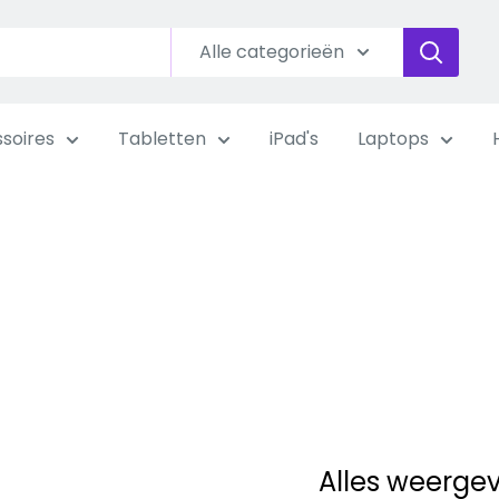
Alle categorieën
soires
Tabletten
iPad's
Laptops
Alles weerge