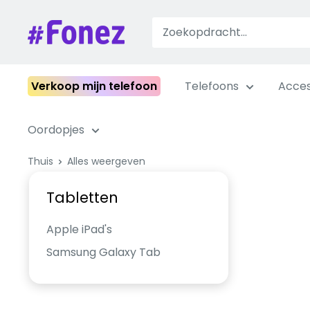
Ga
naar
Fonez
inhoud
Verkoop mijn telefoon
Telefoons
Acces
Oordopjes
Thuis
Alles weergeven
Tabletten
Apple iPad's
Samsung Galaxy Tab