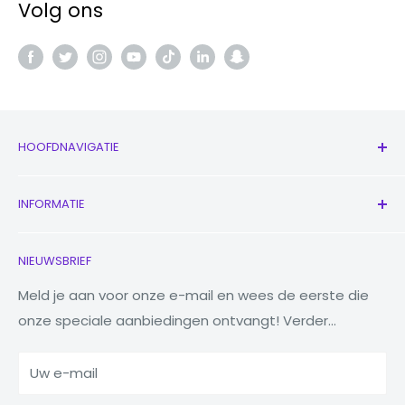
Volg ons
HOOFDNAVIGATIE
Alle producten
INFORMATIE
Nieuw
Oordopjes
Neem contact met ons op
NIEUWSBRIEF
Horloges
Ons verhaal
Macbooks
Verminder Hergebruik Recycling
Meld je aan voor onze e-mail en wees de eerste die
onze speciale aanbiedingen ontvangt! Verder...
Tabletten
Waarom Fonez?
Powerbanks
Uw e-mail
Accessoires