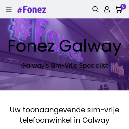
Ga
0
Fonez
naar
inhoud
Fonez Galway
Galway's Sim-Vrije Specialist
Uw toonaangevende sim-vrije
telefoonwinkel in Galway