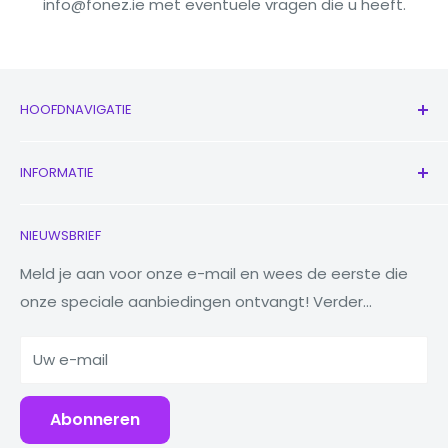
info@fonez.ie met eventuele vragen die u heeft.
HOOFDNAVIGATIE
Alle producten
INFORMATIE
Nieuw
Oordopjes
Neem contact met ons op
NIEUWSBRIEF
Horloges
Ons verhaal
Macbooks
Verminder Hergebruik Recycling
Meld je aan voor onze e-mail en wees de eerste die
onze speciale aanbiedingen ontvangt! Verder...
Tabletten
Waarom Fonez?
Powerbanks
Uw e-mail
Accessoires
Abonneren