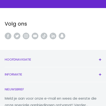
Volg ons
HOOFDNAVIGATIE
Alle producten
INFORMATIE
Nieuw
Oordopjes
Neem contact met ons op
NIEUWSBRIEF
Horloges
Ons verhaal
Macbooks
Verminder Hergebruik Recycling
Meld je aan voor onze e-mail en wees de eerste die
onze speciale aanbiedingen ontvangt! Verder...
Tabletten
Waarom Fonez?